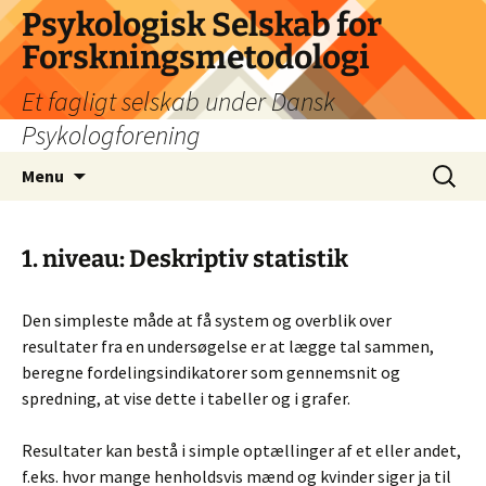
Psykologisk Selskab for
Forskningsmetodologi
Et fagligt selskab under Dansk
Psykologforening
Hop
Søg
Menu
til
efter:
indhold
1. niveau: Deskriptiv statistik
Den simpleste måde at få system og overblik over
resultater fra en undersøgelse er at lægge tal sammen,
beregne fordelingsindikatorer som gennemsnit og
spredning, at vise dette i tabeller og i grafer.
Resultater kan bestå i simple optællinger af et eller andet,
f.eks. hvor mange henholdsvis mænd og kvinder siger ja til