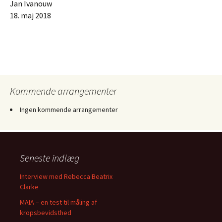
Jan Ivanouw
18. maj 2018
Kommende arrangementer
Ingen kommende arrangementer
Seneste indlæg
Interview med Rebecca Beatrix
Clarke
MAIA – en test til måling af
kropsbevidsthed