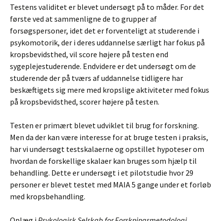
Testens validitet er blevet undersøgt på to måder. For det
første ved at sammenligne de to grupper af
forsøgspersoner, idet det er forventeligt at studerende i
psykomotorik, der i deres uddannelse særligt har fokus på
kropsbevidsthed, vil score højere på testen end
sygeplejestuderende. Endvidere er det undersøgt om de
studerende der på tværs af uddannelse tidligere har
beskæftigets sig mere med kropslige aktiviteter med fokus
på kropsbevidsthed, scorer højere på testen.
Testen er primært blevet udviklet til brug for forskning.
Men da der kan være interesse for at bruge testen i praksis,
har vi undersøgt testskalaerne og opstillet hypoteser om
hvordan de forskellige skalaer kan bruges som hjælp til
behandling. Dette er undersøgt i et pilotstudie hvor 29
personer er blevet testet med MAIA 5 gange under et forløb
med kropsbehandling.
Oplæg i
Psykologisk Selskab for Forskningsmetodologi