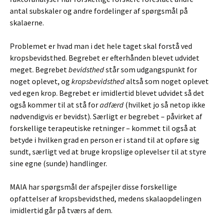
antal subskaler og andre fordelinger af spørgsmål på
skalaerne.
Problemet er hvad man i det hele taget skal forstå ved
kropsbevidsthed. Begrebet er efterhånden blevet udvidet
meget. Begrebet
bevidsthed
står som udgangspunkt for
noget oplevet, og
kropsbevidsthed
altså som noget oplevet
ved egen krop. Begrebet er imidlertid blevet udvidet så det
også kommer til at stå for
adfærd
(hvilket jo så netop ikke
nødvendigvis er bevidst). Særligt er begrebet – påvirket af
forskellige terapeutiske retninger – kommet til også at
betyde i hvilken grad en person er i stand til at opføre sig
sundt, særligt ved at bruge kropslige oplevelser til at styre
sine egne (sunde) handlinger.
MAIA har spørgsmål der afspejler disse forskellige
opfattelser af kropsbevidsthed, medens skalaopdelingen
imidlertid går på tværs af dem.