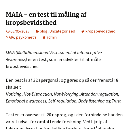
MAIA – en test til måling af
kropsbevidsthed
05/05/2025
blog
,
Uncategorized
kropsbevidsthed
,
MAIA
,
psykometri
admin
MAIA (Multidimensional Assessment of Interoceptive
Awareness)
er en test, som er udviklet til at måle
kropsbevidsthed.
Den består af 32 spørgsmål og gøres op så der fremstår 8
skalaer:
Noticing
,
Not-Distraction
,
Not-Worrying
,
Attention regulation
,
Emotional awareness
,
Self-regulation
,
Body listening
og
Trust
.
Testen er oversat til 20+ sprog, og i den forbindelse har den
været udsat for omfattende forskning. Ved hjælp af
faktoranalyser har forskellige forskere foreslået andre