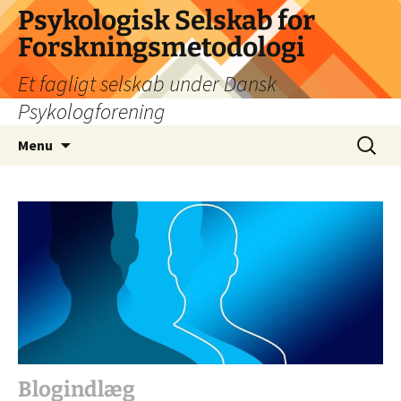
Psykologisk Selskab for
Forskningsmetodologi
Et fagligt selskab under Dansk
Psykologforening
Hop
Søg
Menu
til
efter:
indhold
Blogindlæg