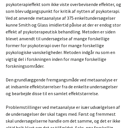
psykoterapieffekt som ikke viste overbevisende effekter, og
som blev udgangspunkt for kritik af nytten af psykoterapi.
Ved at anvende metaanalyse af 375 enkeltundersøgelser
kunne Smith og Glass imidlertid påvise at der er endog stor
effekt af psykoterapeutisk behandling. Metoden er siden
blevet anvendt til undersøgelse af mange forskellige
former for psykoterapi over for mange forskellige
psykologiske vanskeligheder. Metoden indgår nu som en
vigtig del i forskningen inden for mange forskellige
forskningsområder.
Den grundlæggende fremgangsmåde ved metaanalyse er
at indsamle effektstørrelser fra de enkelte undersøgelser
og bearbejde disse til en samlet effektstørrelse.
Problemstillinger ved metaanalyse er især udvælgelsen af
de undersøgelser der skal tages med. Først og fremmest
skal undersøgelserne handle om det samme, og det er ikke
altid helt klart om det er tilfældet, f.eks. pga forskellig