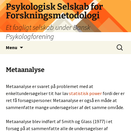
Psykologisk Selskab for
Forskningsmetodologi
Et fagligt selskab under Dansk
Psykologforening
Hop
Søg
Menu
til
efter:
indhold
Metaanalyse
Metaanalyse er svaret på problemet med at
enkeltundersøgelser tit har lav
statistisk power
fordi der er
ret få forsøgspersoner. Metaanalyse er også en måde at
sammenfatte mange undersøgelser af det samme område.
Metaanalyse blev indført af Smith og Glass (1977) i et
forsøg på at sammenfatte alle de undersøgelser af