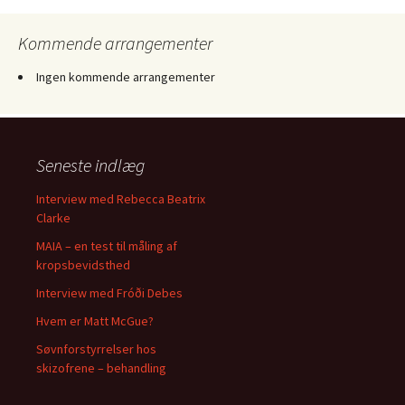
Kommende arrangementer
Ingen kommende arrangementer
Seneste indlæg
Interview med Rebecca Beatrix
Clarke
MAIA – en test til måling af
kropsbevidsthed
Interview med Fróði Debes
Hvem er Matt McGue?
Søvnforstyrrelser hos
skizofrene – behandling