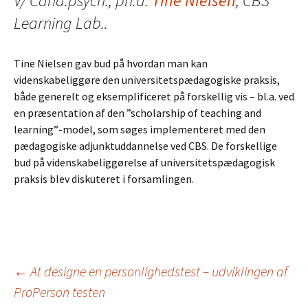
V/ Cand.psych., ph.d.
Tine Nielsen
, CBS
Learning Lab..
Tine Nielsen gav bud på hvordan man kan
videnskabeliggøre den universitetspædagogiske praksis,
både generelt og eksemplificeret på forskellig vis – bl.a. ved
en præsentation af den ”scholarship of teaching and
learning”-model, som søges implementeret med den
pædagogiske adjunktuddannelse ved CBS. De forskellige
bud på videnskabeliggørelse af universitetspædagogisk
praksis blev diskuteret i forsamlingen.
Indlægsnavigation
←
At designe en personlighedstest – udviklingen af
ProPerson testen