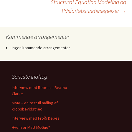
Structural Equation Modeling og
tidsforløbsundersøgelser
→
Kommende arrangementer
Ingen kommende arrangementer
Seneste indlæg
Interview med Rebecca Beatrix
Clarke
MAIA – en test til måling af
kropsbevidsthed
Interview med Fróði Debes
Hvem er Matt McGue?