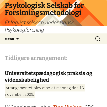
Psykologisk Selskab for
Forskningsmetodologi
Et fagligt selskab under Dansk
Psykologforening
Hop
Søg
Menu
til
efter:
indhold
Tidligere arrangement:
Universitetspædagogisk praksis og
videnskabelighed
Arrangementet blev afholdt mandag den 16.
november, 2009.