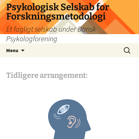
Psykologisk Selskab for
Forskningsmetodologi
Et fagligt selskab under Dansk
Psykologforening
Hop
Søg
Menu
til
efter:
indhold
Tidligere arrangement: