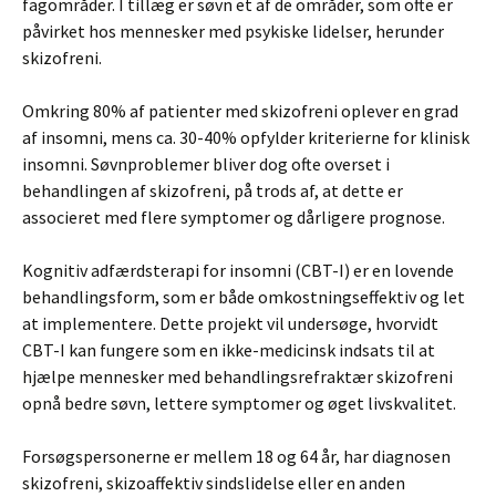
fagområder. I tillæg er søvn et af de områder, som ofte er
påvirket hos mennesker med psykiske lidelser, herunder
skizofreni.
Omkring 80% af patienter med skizofreni oplever en grad
af insomni, mens ca. 30-40% opfylder kriterierne for klinisk
insomni. Søvnproblemer bliver dog ofte overset i
behandlingen af skizofreni, på trods af, at dette er
associeret med flere symptomer og dårligere prognose.
Kognitiv adfærdsterapi for insomni (CBT-I) er en lovende
behandlingsform, som er både omkostningseffektiv og let
at implementere. Dette projekt vil undersøge, hvorvidt
CBT-I kan fungere som en ikke-medicinsk indsats til at
hjælpe mennesker med behandlingsrefraktær skizofreni
opnå bedre søvn, lettere symptomer og øget livskvalitet.
Forsøgspersonerne er mellem 18 og 64 år, har diagnosen
skizofreni, skizoaffektiv sindslidelse eller en anden