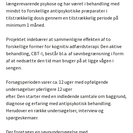
længerevarende psykose og har været i behandling med
mindst to forskellige antipsykotiske præparater i
tilstrækkelig dosis gennem en tilstrækkelig periode på
minimum 1 måned.
Projektet indebærer at sammenligne effekten af to
forskellige former for kognitiv adfærdsterapi. Den aktive
behandling, CBT-I, består bl.a. af søvnbegrænsning i form
af at nedsætte den tid man bruger på at ligge vågen i
sengen.
Forsøgsperioden varer ca. 12 uger med opfølgende
undersøgelser yderligere 12 uger
efter. Den starter med en indledende samtale om baggrund,
diagnose og erfaring med antipsykotisk behandling.
Herudover en række undersøgelser, interview og
spørgeskemaer.
Der foretages en søvnundersøgelse med