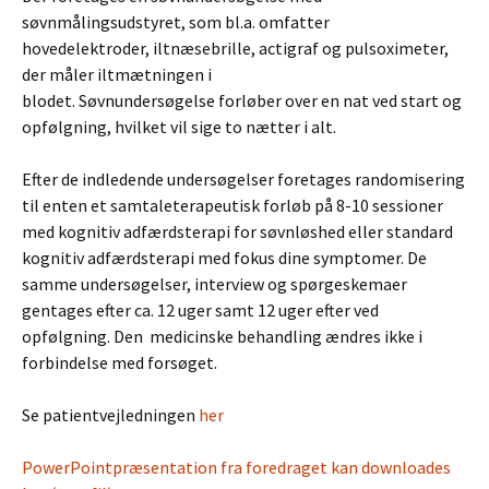
søvnmålingsudstyret, som bl.a. omfatter
hovedelektroder, iltnæsebrille, actigraf og pulsoximeter,
der måler iltmætningen i
blodet. Søvnundersøgelse forløber over en nat ved start og
opfølgning, hvilket vil sige to nætter i alt.
Efter de indledende undersøgelser foretages randomisering
til enten et samtaleterapeutisk forløb på 8-10 sessioner
med kognitiv adfærdsterapi for søvnløshed eller standard
kognitiv adfærdsterapi med fokus dine symptomer. De
samme undersøgelser, interview og spørgeskemaer
gentages efter ca. 12 uger samt 12 uger efter ved
opfølgning. Den medicinske behandling ændres ikke i
forbindelse med forsøget.
Se patientvejledningen
her
PowerPointpræsentation fra foredraget kan downloades