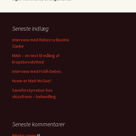
Seneste indlæg
Interview med Rebecca Beatrix
Clarke
MAIA – en test til måling af
kropsbevidsthed
Interview med Fróði Debes
Hvem er Matt McGue?
Søvnforstyrrelser hos
skizofrene – behandling
Seneste kommentarer
Nikolaj Lunøe
til