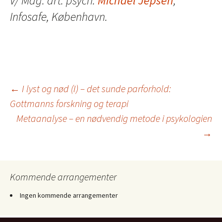
V/ Mag. art. psych.
Michael Jepsen
,
Infosafe, København.
Indlægsnavigation
←
I lyst og nød (I) – det sunde parforhold:
Gottmanns forskning og terapi
Metaanalyse – en nødvendig metode i psykologien
→
Kommende arrangementer
Ingen kommende arrangementer