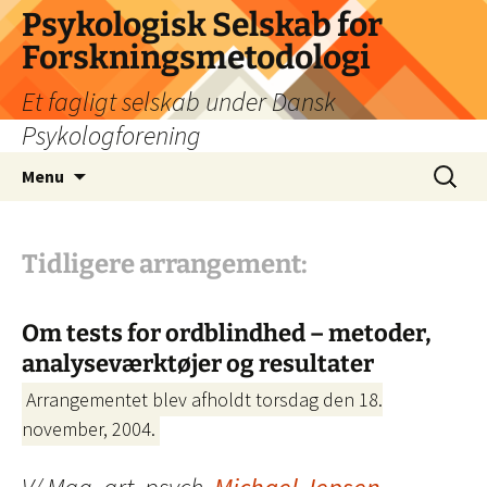
Psykologisk Selskab for
Forskningsmetodologi
Et fagligt selskab under Dansk
Psykologforening
Hop
Søg
Menu
til
efter:
indhold
Tidligere arrangement:
Om tests for ordblindhed – metoder,
analyseværktøjer og resultater
Arrangementet blev afholdt torsdag den 18.
november, 2004.