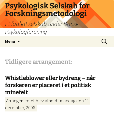
Psykologisk Selskab for
Forskningsmetodologi
Et fagligt selskab under Dansk
Psykologforening
Hop
Søg
Menu
til
efter:
indhold
Tidligere arrangement:
Whistleblower eller bydreng – når
forskeren er placeret i et politisk
minefelt
Arrangementet blev afholdt mandag den 11.
december, 2006.