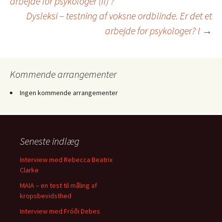
arbejde for psykologer (II) ?
Dysleksi – testning af voksne ordblinde. Er det et
arbejde for psykologer? I
→
Kommende arrangementer
Ingen kommende arrangementer
Seneste indlæg
Interview med Rebecca Beatrix
Clarke
MAIA – en test til måling af
kropsbevidsthed
Interview med Fróði Debes