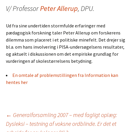
V/ Professor
Peter Allerup
, DPU.
Ud fra sine undertiden stormfulde erfaringer med
pædagogisk forskning taler Peter Allerup om forskerens
dilemma som placeret i et politiske minefelt. Det drejer sig
bl.a. om hans involvering i PISA-undersøgelsens resultater,
og aktuelt i diskussionen om det empiriske grundlag for
vurderingen af skolestørrelsens betydning.
En omtale af problemstillingen fra Information kan
hentes her
Indlægsnavigation
←
Generalforsamling 2007 – med fagligt oplæg:
Dysleksi – testning af voksne ordblinde. Er det et