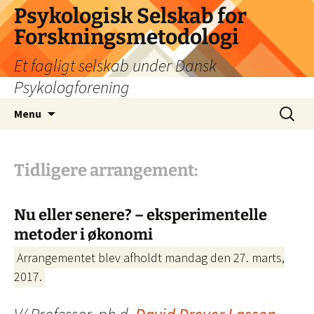
Psykologisk Selskab for
Forskningsmetodologi
Et fagligt selskab under Dansk
Psykologforening
Hop
Søg
Menu
til
efter:
indhold
Tidligere arrangement:
Nu eller senere? – eksperimentelle
metoder i økonomi
Arrangementet blev afholdt mandag den 27. marts,
2017.