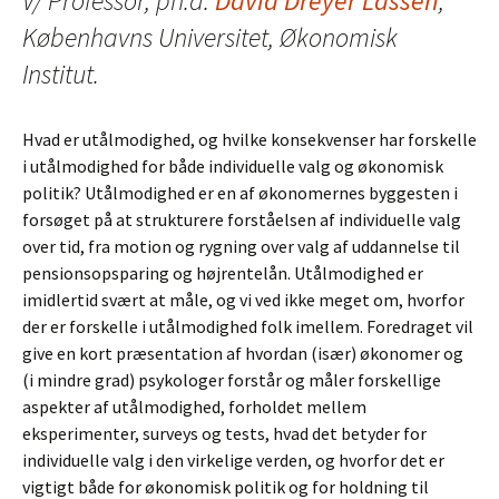
V/ Professor, ph.d.
David Dreyer Lassen
,
Københavns Universitet, Økonomisk
Institut.
Hvad er utålmodighed, og hvilke konsekvenser har forskelle
i utålmodighed for både individuelle valg og økonomisk
politik? Utålmodighed er en af økonomernes byggesten i
forsøget på at strukturere forståelsen af individuelle valg
over tid, fra motion og rygning over valg af uddannelse til
pensionsopsparing og højrentelån. Utålmodighed er
imidlertid svært at måle, og vi ved ikke meget om, hvorfor
der er forskelle i utålmodighed folk imellem. Foredraget vil
give en kort præsentation af hvordan (især) økonomer og
(i mindre grad) psykologer forstår og måler forskellige
aspekter af utålmodighed, forholdet mellem
eksperimenter, surveys og tests, hvad det betyder for
individuelle valg i den virkelige verden, og hvorfor det er
vigtigt både for økonomisk politik og for holdning til