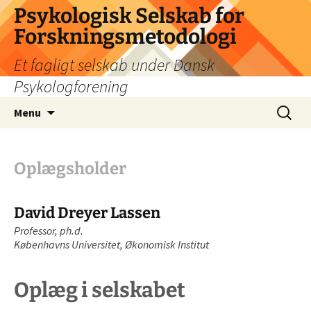
Psykologisk Selskab for
Forskningsmetodologi
Et fagligt selskab under Dansk
Psykologforening
Hop
Søg
Menu
til
efter:
indhold
Oplægsholder
David Dreyer Lassen
Professor, ph.d.
Københavns Universitet, Økonomisk Institut
Oplæg i selskabet