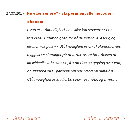
27.03.2017
Nu eller senere? - eksperimentelle metoder i
økonomi
Hvad er utålmodighed, og hvilke konsekvenser har
forskelle i utålmodighed for både individuelle valg og
økonomisk politik? Utålmodighed er en af økonomernes
byggesten i forsøget på at strukturere forståelsen af
individuelle valg over tid, fra motion og rygning over valg
af uddannelse til pensionsopsparing og højrentelån.
Utålmodighed er imidlertid svært at måle, og vi ved…
Indlægsnavigation
←
Stig Poulsen
Palle R. Jensen
→