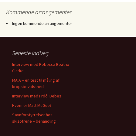
Kommende arrangementer
Ingen kommende arrangementer
Seneste indlæg
Interview med Rebecca Beatrix
Clarke
MAIA – en test til måling af
kropsbevidsthed
Interview med Fróði Debes
Hvem er Matt McGue?
Søvnforstyrrelser hos
skizofrene – behandling