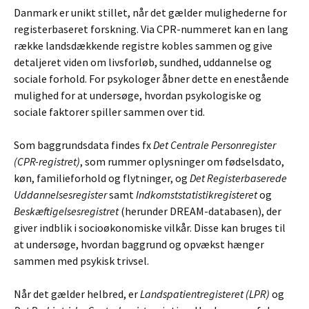
Danmark er unikt stillet, når det gælder mulighederne for
registerbaseret forskning. Via CPR-nummeret kan en lang
række landsdækkende registre kobles sammen og give
detaljeret viden om livsforløb, sundhed, uddannelse og
sociale forhold. For psykologer åbner dette en enestående
mulighed for at undersøge, hvordan psykologiske og
sociale faktorer spiller sammen over tid.
Som baggrundsdata findes fx
Det Centrale Personregister
(CPR-registret)
, som rummer oplysninger om fødselsdato,
køn, familieforhold og flytninger, og
Det Registerbaserede
Uddannelsesregister
samt
Indkomststatistikregisteret
og
Beskæftigelsesregistret
(herunder DREAM-databasen), der
giver indblik i socioøkonomiske vilkår. Disse kan bruges til
at undersøge, hvordan baggrund og opvækst hænger
sammen med psykisk trivsel.
Når det gælder helbred, er
Landspatientregisteret (LPR)
og