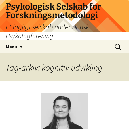
Psykologisk Selskab for
Forskningsmetodologi
Et fagligt selskab under Dansk
Psykologforening
Hop
Søg
Menu
til
efter:
indhold
Tag-arkiv: kognitiv udvikling