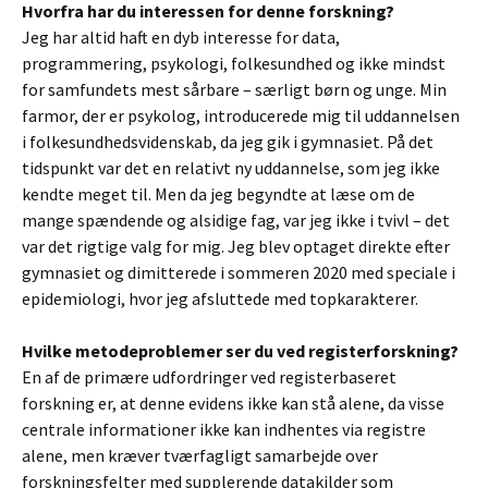
Hvorfra har du interessen for denne forskning?
Jeg har altid haft en dyb interesse for data,
programmering, psykologi, folkesundhed og ikke mindst
for samfundets mest sårbare – særligt børn og unge. Min
farmor, der er psykolog, introducerede mig til uddannelsen
i folkesundhedsvidenskab, da jeg gik i gymnasiet. På det
tidspunkt var det en relativt ny uddannelse, som jeg ikke
kendte meget til. Men da jeg begyndte at læse om de
mange spændende og alsidige fag, var jeg ikke i tvivl – det
var det rigtige valg for mig. Jeg blev optaget direkte efter
gymnasiet og dimitterede i sommeren 2020 med speciale i
epidemiologi, hvor jeg afsluttede med topkarakterer.
Hvilke metodeproblemer ser du ved registerforskning?
En af de primære udfordringer ved registerbaseret
forskning er, at denne evidens ikke kan stå alene, da visse
centrale informationer ikke kan indhentes via registre
alene, men kræver tværfagligt samarbejde over
forskningsfelter med supplerende datakilder som