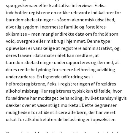
spørgeskemaer eller kvalitative interviews. F.eks.
indeholder registrene en række relevante indikatorer for
barndomsbelastninger – såsom økonomisk udsathed,
alvorlig sygdom i nærmeste familie og forældres
skilsmisse – men mangler direkte data om forhold som
vold, overgreb eller misbrug i hjemmet. Denne type
oplevelser er vanskelige at registrere administrativt, og
deres fravær i datamaterialet kan medføre, at
barndomsbelastninger underrapporteres og dermed, at
deres reelle betydning for senere helbred og udvikling
undervurderes. En lignende udfordring ses i
helbredsregistrene, f.eks. i registreringen af forældres
alkoholmisbrug. Her registreres typisk kun tilfælde, hvor
forældrene har modtaget behandling, hvilket sandsynligvis
dækker over et væsentligt mørketal. Dette begrænser
muligheden for at identificere alle børn, der har været
udsat for alkoholrelaterede belastninger i opvæksten.