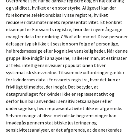
Overordnet set har de danske registre dog en høj dækning
og validitet, hvilket er en stor styrke. Alligevel kan der
forekomme selektionsbias i visse registre, hvilket
reducerer datamaterialets repræsentativitet. Et konkret
eksempel er Forsvarets registre, hvor der i nyere årgange
mangler data for omkring 7 % af alle mænd. Disse personer
deltager typisk ikke til session som følge af personlige,
helbredsmæssige eller kognitive vanskeligheder. Når denne
gruppe ikke indgår i analyserne, risikerer man, at estimater
af f.eks. intelligensniveauer i populationen bliver
systematisk skævvredne. Tilsvarende udfordringer gælder
for kvindernes data i Forsvarets registre, hvor det kun er
frivilligt tilmeldte, der indgår. Det betyder, at
datagrundlaget for kvinder ikke er repræsentativt og
derfor kun bør anvendes i sensitivitetsanalyser eller
undersøgelser, hvor repræsentativitet ikke er afgørende.
Selvom mange af disse metodiske begrænsninger kan
imødegås gennem statistiske justeringer og
sensitivitetsanalyser, er det afgørende, at de anerkendes