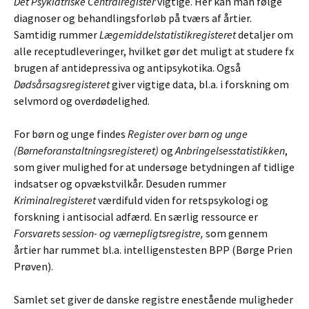
Det Psykiatriske Centralregister
vigtige. Her kan man følge
diagnoser og behandlingsforløb på tværs af årtier.
Samtidig rummer
Lægemiddelstatistikregisteret
detaljer om
alle receptudleveringer, hvilket gør det muligt at studere fx
brugen af antidepressiva og antipsykotika. Også
Dødsårsagsregisteret
giver vigtige data, bl.a. i forskning om
selvmord og overdødelighed.
For børn og unge findes
Register over børn og unge
(Børneforanstaltningsregisteret)
og
Anbringelsesstatistikken
,
som giver mulighed for at undersøge betydningen af tidlige
indsatser og opvækstvilkår. Desuden rummer
Kriminalregisteret
værdifuld viden for retspsykologi og
forskning i antisocial adfærd. En særlig ressource er
Forsvarets session- og værnepligtsregistre,
som gennem
årtier har rummet bl.a. intelligenstesten BPP (Børge Prien
Prøven).
Samlet set giver de danske registre enestående muligheder